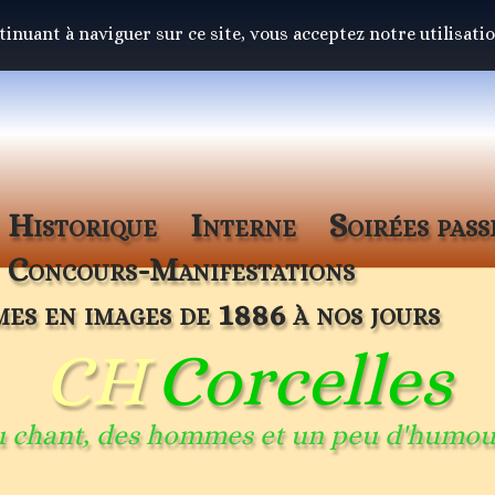
ntinuant à naviguer sur ce site, vous acceptez notre utilisati
Historique
Interne
Soirées pass
Concours-Manifestations
s en images de 1886 à nos jours
CH
Corcelles
 chant, des hommes et un peu d'humour