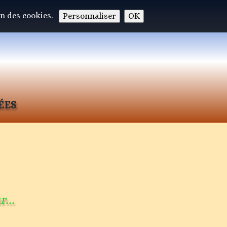
on des cookies.
Personnaliser
OK
ées
...